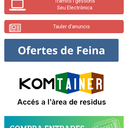
Tràmits i gestions
Seu Electrònica
Tauler d'anuncis