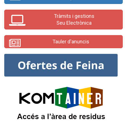
Tràmits i gestions
Seu Electrònica
Tauler d'anuncis