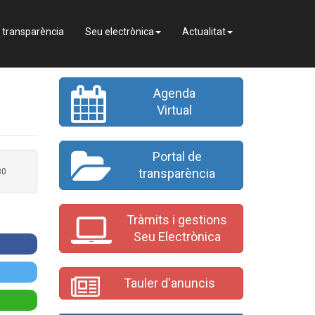
e transparència
Seu electrònica
Actualitat
Agenda
Virtual
Portal de
transparència
30
Tràmits i gestions
Seu Electrònica
Tauler d'anuncis